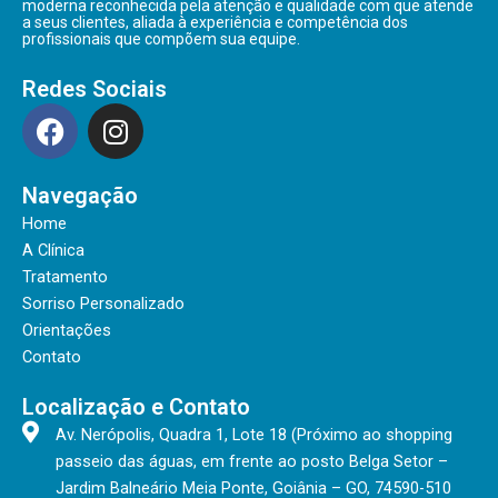
moderna reconhecida pela atenção e qualidade com que atende
a seus clientes, aliada à experiência e competência dos
profissionais que compõem sua equipe.
Redes Sociais
F
I
a
n
c
s
Navegação
e
t
b
a
Home
o
g
A Clínica
o
r
Tratamento
Sorriso Personalizado
k
a
Orientações
m
Contato
Localização e Contato
Av. Nerópolis, Quadra 1, Lote 18 (Próximo ao shopping
passeio das águas, em frente ao posto Belga Setor –
Jardim Balneário Meia Ponte, Goiânia – GO, 74590-510