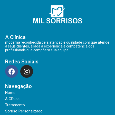
A Clínica
moderna reconhecida pela atenção e qualidade com que atende
a seus clientes, aliada à experiência e competência dos
profissionais que compõem sua equipe.
Redes Sociais
F
I
a
n
c
s
Navegação
e
t
b
a
Home
o
g
A Clínica
o
r
Tratamento
Sorriso Personalizado
k
a