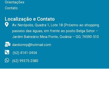
Orientações
m
Contato
Localização e Contato
Av. Nerópolis, Quadra 1, Lote 18 (Próximo ao shopping
passeio das águas, em frente ao posto Belga Setor –
Jardim Balneário Meia Ponte, Goiânia – GO, 74590-510
danilomrp@hotmail.com
:(62) 4141-0454
(62) 99375-2580