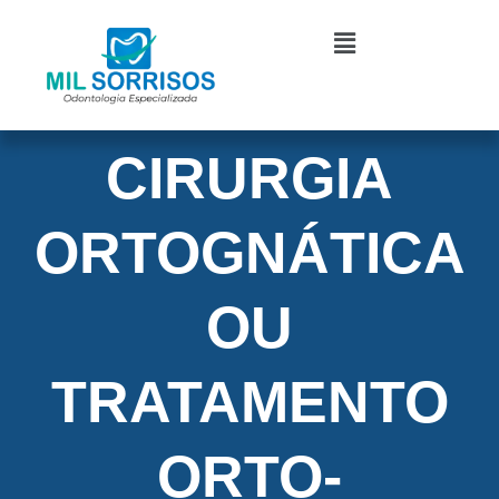
Ir
Menu
para
o
conteúdo
CIRURGIA
ORTOGNÁTICA
OU
TRATAMENTO
ORTO-