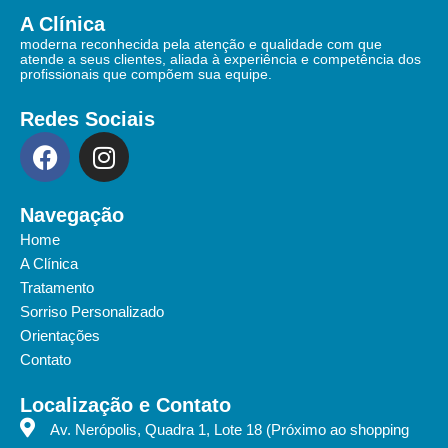
A Clínica
moderna reconhecida pela atenção e qualidade com que
atende a seus clientes, aliada à experiência e competência dos
profissionais que compõem sua equipe.
Redes Sociais
F
I
a
n
c
s
e
t
Navegação
b
a
Home
o
g
A Clínica
o
r
Tratamento
k
a
Sorriso Personalizado
Orientações
m
Contato
Localização e Contato
Av. Nerópolis, Quadra 1, Lote 18 (Próximo ao shopping