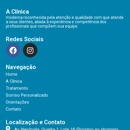
A Clínica
moderna reconhecida pela atenção e qualidade com que atende
a seus clientes, aliada à experiência e competência dos
profissionais que compõem sua equipe.
Redes Sociais
F
I
a
n
c
s
Navegação
e
t
b
a
Home
o
g
A Clínica
o
r
Tratamento
Sorriso Personalizado
k
a
Orientações
m
Contato
Localização e Contato
Av. Nerópolis, Quadra 1, Lote 18 (Próximo ao shopping