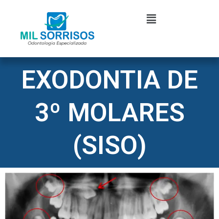
Ir
Menu
para
o
conteúdo
EXODONTIA DE
3º MOLARES
(SISO)