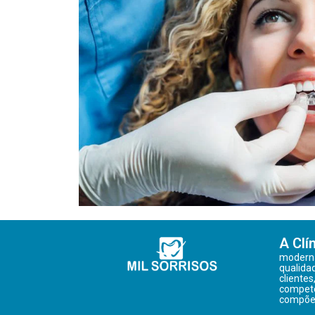
A Clí
moderna
qualida
clientes
competê
compõe