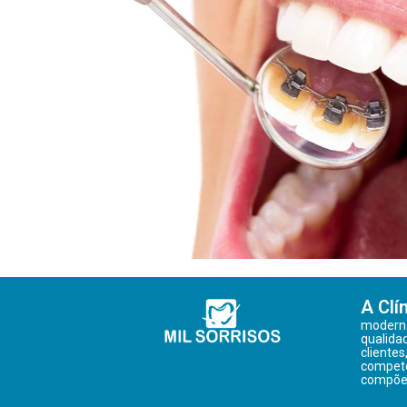
A Clí
moderna
qualida
clientes
competê
compõe