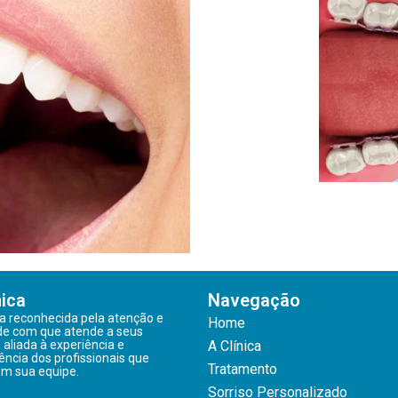
nica
Navegação
 reconhecida pela atenção e
Home
de com que atende a seus
, aliada à experiência e
A Clínica
ncia dos profissionais que
Tratamento
m sua equipe.
Sorriso Personalizado