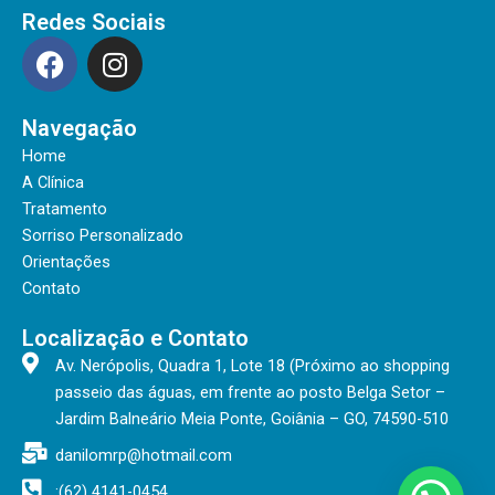
Redes Sociais
F
I
a
n
c
s
Navegação
e
t
b
a
Home
o
g
A Clínica
o
r
Tratamento
Sorriso Personalizado
k
a
Orientações
m
Contato
Localização e Contato
Av. Nerópolis, Quadra 1, Lote 18 (Próximo ao shopping
passeio das águas, em frente ao posto Belga Setor –
Jardim Balneário Meia Ponte, Goiânia – GO, 74590-510
danilomrp@hotmail.com
:(62) 4141-0454