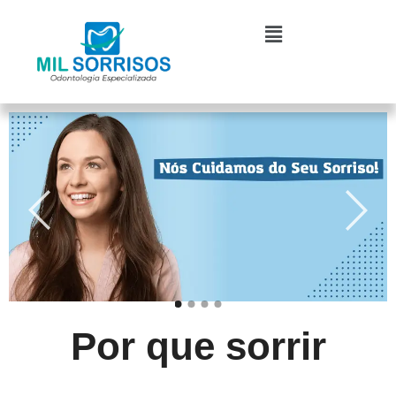
Ir
Menu
para
o
conteúdo
Por que sorrir